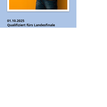
01.10.2025
Qualifiziert fürs Landesfinale
Die Kinder waren sehr erfogreich.
Finde heraus in welcher Disziplin.
klicke hier
20.09.2025
300€ für die Sportbetonte
Grundschule
Wofür unsere Kinder belohnt wurden
findest Du hier..
klicke hier
19.06.2023
Zeichen setzen für den Spielspaß